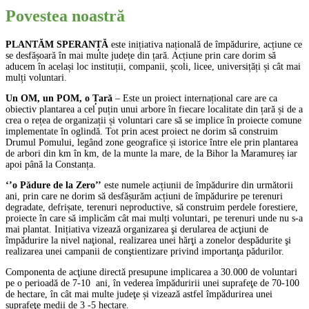
Povestea noastră
PLANTĂM SPERANȚĂ
este inițiativa națională de împădurire, acțiune ce
se desfășoară în mai multe județe din țară. Acțiune prin care dorim să
aducem în același loc instituții, companii, școli, licee, universițăți și cât mai
mulți voluntari.
Un OM, un POM, o Țară
– Este un proiect internațional care are ca
obiectiv plantarea a cel puțin unui arbore în fiecare localitate din țară și de a
crea o rețea de organizații și voluntari care să se implice în proiecte comune
implementate în oglindă. Tot prin acest proiect ne dorim să construim
Drumul Pomului, legând zone geografice și istorice între ele prin plantarea
de arbori din km în km, de la munte la mare, de la Bihor la Maramureș iar
apoi până la Constanța.
‘’o Pădure de la Zero’’
este numele acțiunii de împădurire din următorii
ani, prin care ne dorim să desfășurăm acțiuni de împădurire pe terenuri
degradate, defrișate, terenuri neproductive, să construim perdele forestiere,
proiecte în care să implicăm cât mai mulți voluntari, pe terenuri unde nu s-a
mai plantat. Inițiativa vizează organizarea şi derularea de acţiuni de
împădurire la nivel naţional, realizarea unei hărţi a zonelor despădurite şi
realizarea unei campanii de conştientizare privind importanţa pădurilor.
Componenta de acţiune directă presupune implicarea a 30.000 de voluntari
pe o perioadă de 7-10 ani, în vederea împăduririi unei suprafeţe de 70-100
de hectare, în cât mai multe judeţe și vizează astfel împădurirea unei
suprafeţe medii de 3 -5 hectare.