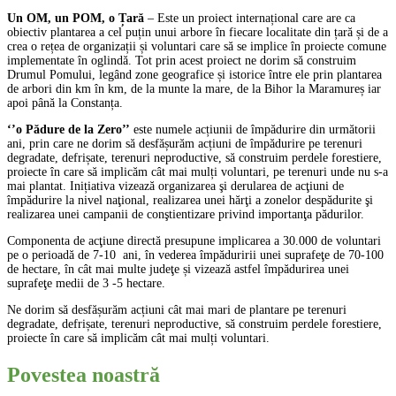
Un OM, un POM, o Țară
– Este un proiect internațional care are ca
obiectiv plantarea a cel puțin unui arbore în fiecare localitate din țară și de a
crea o rețea de organizații și voluntari care să se implice în proiecte comune
implementate în oglindă. Tot prin acest proiect ne dorim să construim
Drumul Pomului, legând zone geografice și istorice între ele prin plantarea
de arbori din km în km, de la munte la mare, de la Bihor la Maramureș iar
apoi până la Constanța.
‘’o Pădure de la Zero’’
este numele acțiunii de împădurire din următorii
ani, prin care ne dorim să desfășurăm acțiuni de împădurire pe terenuri
degradate, defrișate, terenuri neproductive, să construim perdele forestiere,
proiecte în care să implicăm cât mai mulți voluntari, pe terenuri unde nu s-a
mai plantat. Inițiativa vizează organizarea şi derularea de acţiuni de
împădurire la nivel naţional, realizarea unei hărţi a zonelor despădurite şi
realizarea unei campanii de conştientizare privind importanţa pădurilor.
Componenta de acţiune directă presupune implicarea a 30.000 de voluntari
pe o perioadă de 7-10 ani, în vederea împăduririi unei suprafeţe de 70-100
de hectare, în cât mai multe judeţe și vizează astfel împădurirea unei
suprafeţe medii de 3 -5 hectare.
Ne dorim să desfășurăm acțiuni cât mai mari de plantare pe terenuri
degradate, defrișate, terenuri neproductive, să construim perdele forestiere,
proiecte în care să implicăm cât mai mulți voluntari.
Povestea noastră