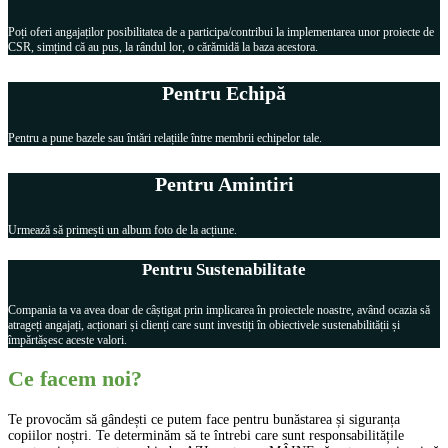
Poți oferi angajaților posibilitatea de a participa/contribui la implementarea unor proiecte de
CSR, simțind că au pus, la rândul lor, o cărămidă la baza acestora.
Pentru Echipă
Pentru a pune bazele sau întări relațiile între membrii echipelor tale.
Pentru Amintiri
Urmează să primești un album foto de la acțiune.
Pentru Sustenabilitate
Compania ta va avea doar de câștigat prin implicarea în proiectele noastre, având ocazia să
atrageți angajați, acționari și clienți care sunt investiți în obiectivele sustenabilității și
împărtășesc aceste valori.
Ce facem noi?
Te provocăm să gândești ce putem face pentru bunăstarea și siguranța
copiilor noștri. Te determinăm să te întrebi care sunt responsabilitățile