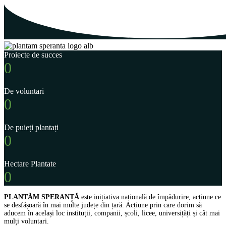
Proiecte de succes
0
De voluntari
0
De puieți plantați
0
Hectare Plantate
0
PLANTĂM SPERANȚĂ
este inițiativa națională de împădurire, acțiune ce
se desfășoară în mai multe județe din țară. Acțiune prin care dorim să
aducem în același loc instituții, companii, școli, licee, universițăți și cât mai
mulți voluntari.