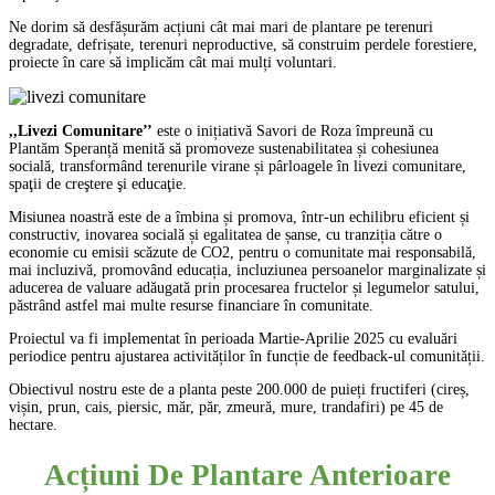
Ne dorim să desfășurăm acțiuni cât mai mari de plantare pe terenuri
degradate, defrișate, terenuri neproductive, să construim perdele forestiere,
proiecte în care să implicăm cât mai mulți voluntari.
,,Livezi Comunitare’’
este o inițiativă Savori de Roza împreună cu
Plantăm Speranță menită să promoveze sustenabilitatea și cohesiunea
socială, transformând terenurile virane și pârloagele în livezi comunitare,
spaţii de creştere şi educaţie.
Misiunea noastră este de a îmbina și promova, într-un echilibru eficient și
constructiv, inovarea socială și egalitatea de șanse, cu tranziția către o
economie cu emisii scăzute de CO2, pentru o comunitate mai responsabilă,
mai incluzivă, promovând educația, incluziunea persoanelor marginalizate și
aducerea de valuare adăugată prin procesarea fructelor și legumelor satului,
păstrând astfel mai multe resurse financiare în comunitate.
Proiectul va fi implementat în perioada Martie-Aprilie 2025 cu evaluări
periodice pentru ajustarea activităților în funcție de feedback-ul comunității.
Obiectivul nostru este de a planta peste 200.000 de puieți fructiferi (cireș,
vișin, prun, cais, piersic, măr, păr, zmeură, mure, trandafiri) pe 45 de
hectare.
Acțiuni De Plantare Anterioare