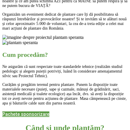
noastre și ce am putea schimba AZI pentru ca MÂINE să putem respira și să
ne putem bucura de VIAȚĂ?
Organizăm un eveniment dedicat de plantare care îți dă posibilitatea să
răspunzi întrebărilor și provocărilor noastre! Și te invităm să te alături nouă
și celor aproximativ 5.000 de voluntari, la cea de-a treia ediție a celei mai
mari acțiuni de plantare din România.
Cum procedăm?
Ne asigurăm că sunt respectate toate standardele tehnice (realizăm studiul
pedologic și alegem puieții potriviți, luând în considerare amenajamentul
silvic sau Proiectul Tehnic).
Curățăm și pregătim terenul pentru plantare. Punem la dispoziție toate
materialele necesare (puieți, sape și cazmale, mănuși de grădinărit, saci,
asistență medicală și toalete ecologice) așa încât, dvs. să aveți la dispoziție
tot ce aveți nevoie pentru acțiunea de plantare. Masa câmpenească pe cinste,
apa și băuturile calde sunt din partea noastră.
Pachete sponsorizare
Când și unde plantăm?