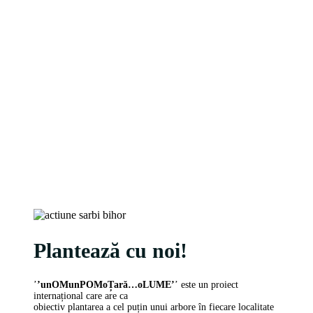
Plantează cu noi!
’
’unOMunPOMoȚară…oLUME’
’ este un proiect
internațional care are ca
obiectiv plantarea a cel puțin unui arbore în fiecare localitate