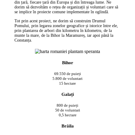
din țară, fiecare țară din Europa și din întreaga lume. Ne
dorim să dezvoltăm o rețea de organizații și voluntari care să
se implice în proiecte comune implementate în oglindă.
Tot prin acest proiect, ne dorim să construim Drumul
Pomului, prin legarea zonelor geografice și istorice între ele,
prin plantarea de arbori din kilometru în kilometru, de la
munte la mare, de la Bihor la Maramureș, iar apoi până la
Constanța.
Bihor
69.550 de puieți
5.800 de voluntari
15 hectare
Galați
800 de puieți
50 de voluntari
0,5 hectare
Brăila